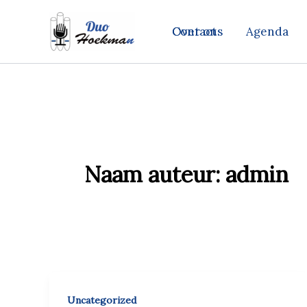
Ga
naar
Over ons
Contact
Agenda
de
inhoud
Naam auteur: admin
Uncategorized